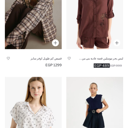
لبس بحر موسلين قصة عادية بني من Fall in Love
قميص كم طويل اوفر سايز
1299 EGP
489 EGP
999 EGP