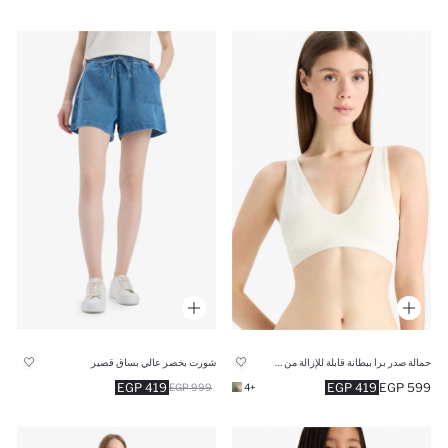
حمالة صدر برا ببطانة قابلة للإزالة من Fall in Love
شورت بخصر عالي بساق قصير
419 EGP
419 EGP
599 EGP
999 EGP
+4