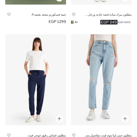
بنطلون بيزك سادة قصة عادية ورجل عادية نيلي فاتح
جيبة فسكوزي مجعد بقصة A
1299 EGP
349 EGP
+4
999 EGP
بنطلون جينز لينا موم فيت بتفاصيل ممزقة وخصر عالي
بنطلون قماش رقيق جوجر فيت