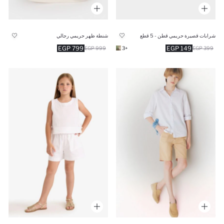
شرابات قصيرة حريمي قطن - 5 قطع
شنطة ظهر حريمي رجالي
799 EGP
149 EGP
999 EGP
+3
399 EGP