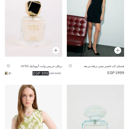
فستان كت قصير ميني برقبة مربعة
برفان حريمي وايت أروماتيك 50 ml
1999 EGP
399 EGP
+2
599 EGP