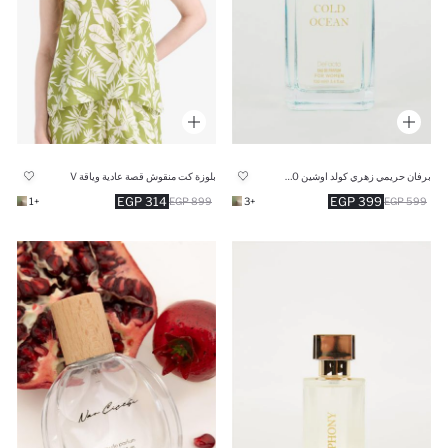
برفان حريمي زهري كولد اوشين 100 ml
بلوزة كت منقوش قصة عادية وياقة V
314 EGP
399 EGP
+1
899 EGP
+3
599 EGP