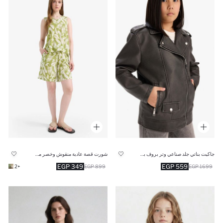
جاكيت بناتي جلد صناعي وتر بروف بسوسته
شورت قصة عادية منقوش وخصر مطاطي
349 EGP
559 EGP
+2
899 EGP
1699 EGP