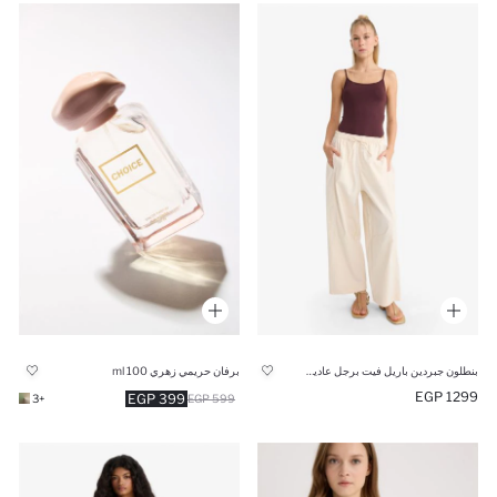
بنطلون جبردين باريل فيت برجل عادية وخصر عادي
برفان حريمي زهري 100 ml
1299 EGP
399 EGP
+3
599 EGP