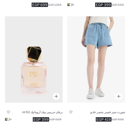
699 EGP
399 EGP
1299 EGP
+3
599 EGP
شورت جينز قصير بخصر عادي
برفان حريمي بينك أروماتيك 50 ml
399 EGP
419 EGP
+2
599 EGP
999 EGP