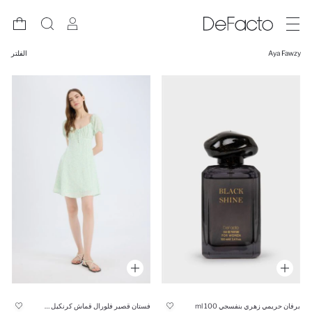
Aya Fawzy
الفلتر
برفان حريمي زهري بنفسجي 100 ml
فستان قصير فلورال قماش كرنكيل بياقة قلب