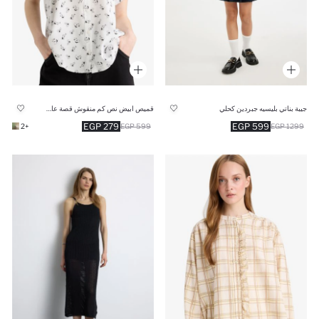
جيبة بناتي بليسيه جبردين كحلي
قميص ابيض نص كم منقوش قصة عادية
279 EGP
599 EGP
+2
599 EGP
1299 EGP