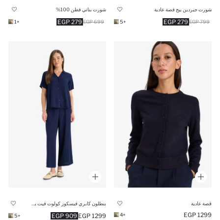
شورت جبردين بيج قصة عادية
شورت بناتي قطن 100%
279 EGP
279 EGP
+1
699 EGP
+5
799 EGP
قصة عادية
بنطلون كابري فيسكوز كولوت فيت برجل واسع
1299 EGP
+4
909 EGP
1299 EGP
+5