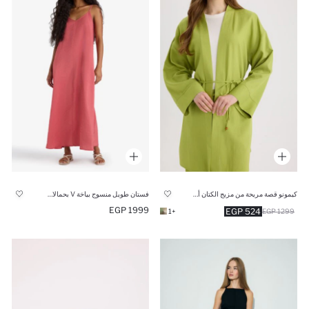
كيمونو قصة مريحة من مزيج الكتان أخضر
فستان طويل منسوج بياخة V بحمالات رفيعة
1999 EGP
524 EGP
+1
1299 EGP