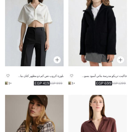
جاكيت تريكو مدرسة بناتي أسود بسوسته
بلوزة كروب نص كم ذو مظهر كتان بياقة قميص
419 EGP
699 EGP
+1
999 EGP
+1
1299 EGP