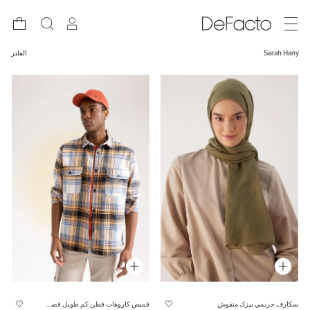
Sarah Hany
الفلتر
سكارف حريمي بيزك منقوش
قميص كاروهات قطن كم طويل قصة مريحة