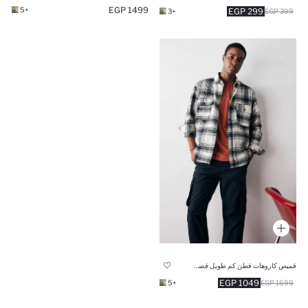
1499 EGP
+5
299 EGP
+3
399 EGP
قميص كاروهات قطن كم طويل قصة مريحة
1049 EGP
+5
1699 EGP