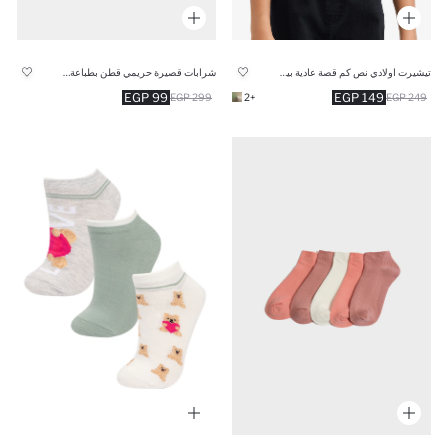
تيشيرت اولادي نص كم قصة عادية بياقة V
شرابات قصيرة حريمي قطن بطباعة - 3 قطع
99 EGP
149 EGP
299 EGP
+2
249 EGP