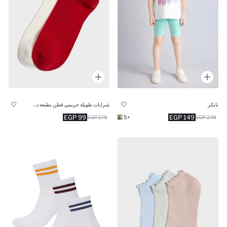
بايكر
شرابات طويلة حريمي قطن بطبعة دب - قطعتين
99 EGP
149 EGP
179 EGP
+5
249 EGP