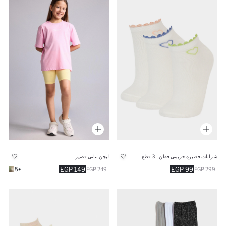
شرابات قصيرة حريمي قطن - 3 قطع
ليجن بناتي قصير
149 EGP
99 EGP
+5
249 EGP
299 EGP