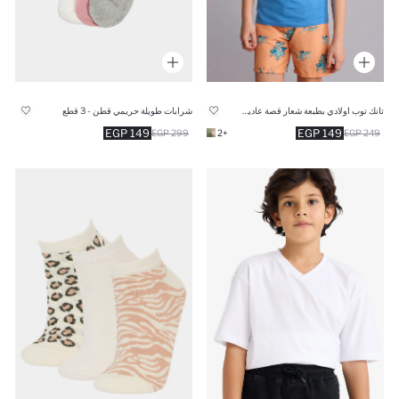
تانك توب اولادي بطبعة شعار قصة عادية بدون كم برقبة مستديرة
شرابات طويلة حريمي قطن - 3 قطع
149 EGP
149 EGP
299 EGP
+2
249 EGP