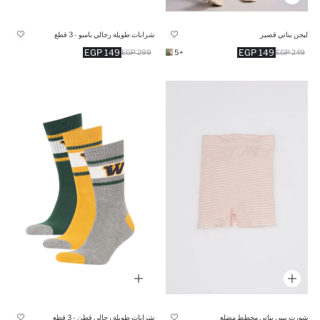
ليجن بناتي قصير
شرابات طويلة رجالي بامبو - 3 قطع
149 EGP
149 EGP
299 EGP
+5
249 EGP
شورت بيبي بناتي مخطط مضلع
شرابات طويلة رجالي قطن - 3 قطع