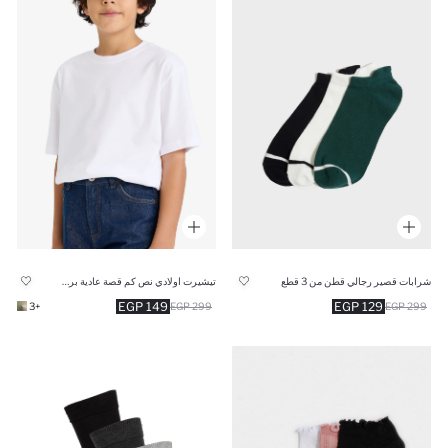
شرابات قصير رجالي قطن من 3 قطع
تيشيرت اولادي نص كم قصة عادية برقبة مستديرة
149 EGP
129 EGP
+3
299 EGP
299 EGP