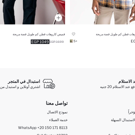
هات قطن كم طويل قصة مريحة
قميص كاروهات قطن كم طويل قصة مريحة
+5
1049 EGP
1699 EGP
د الاستلام
استبدال في المتجر
ند الاستلام 20 جنيه
اشتري أونلاين و استبدل من 
تواصل معنا
خراً
نموذج الاتصال
لاستبدال السهلة
خدمة العملاء
WhatsApp +20 150 171 8113