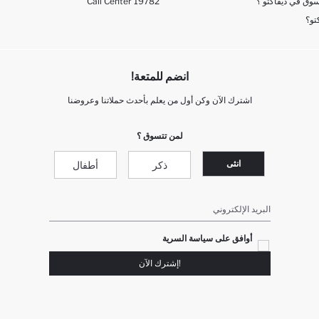
وق في ديفاكتو ؟
Call Center 19782
تو؟
انضم للمتعة!
اشترك الآن وكن أول من يعلم بأحدث حملاتنا وعروضنا
لمن تتسوق ؟
انثى
ذكر
أطفال
البريد الإلكتروني
أوافق على سياسة السرية
!إشترك الآن