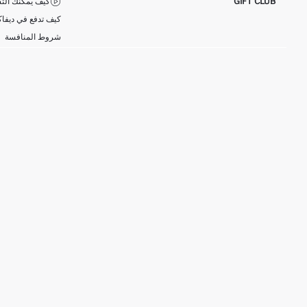
GIFT CLUB
كيف يمكنك التس
كيف تدفع في ديفاك
شروط المنافسة