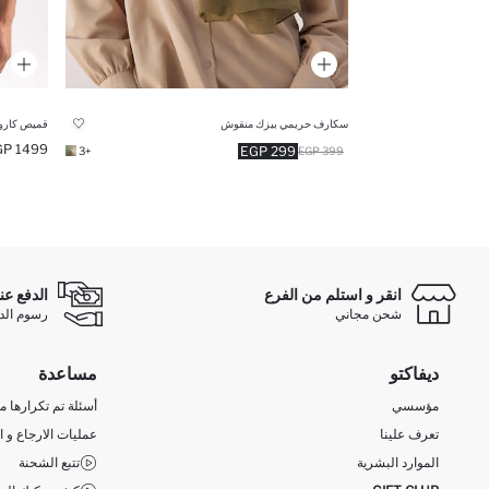
سكارف حريمي بيزك منقوش
قميص كارو
1499 EGP
299 EGP
+3
399 EGP
انقر و استلم من الفرع
الدفع عن
شحن مجاني
رسوم الدفع ع
ديفاكتو
مساعدة
مؤسسي
أسئلة تم تكرارها مؤ
تعرف علينا
عمليات الارجاع و ا
الموارد البشرية
تتبع الشحنة