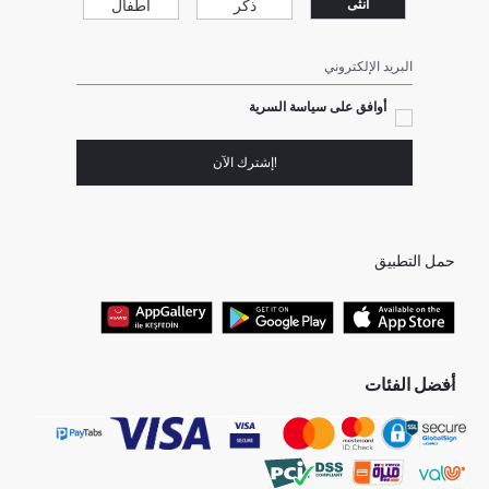
ذكر
أطفال
انثى
البريد الإلكتروني
أوافق على سياسة السرية
!إشترك الآن
حمل التطبيق
أفضل الفئات
جميع متاجرنا
برفانات حريمى
هدايا عيد الحب
جينز رجالي
البلوفر النسائية
تونيكات نسائي
بلوفر رجالي
فساتين نساء