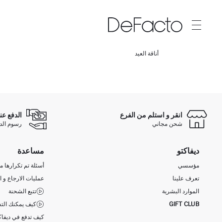
أناقة العيد
انقر و استلم من الفرع
الدفع عن
شحن مجاني
رسوم الدفع ع
ديفاكتو
مساعدة
مؤسسي
أسئلة تم تكرارها مؤ
تعرف علينا
عمليات الارجاع و ا
الموارد البشرية
تتبع الشحنة
GIFT CLUB
كيف يمكنك التس
كيف تدفع في ديفاك