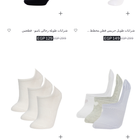
شرابات طويل حريمي قطن مخطط - 3 قطع
شرابات طويلة رجالي بامبو - قطعتين
129 EGP
149 EGP
299 EGP
299 EGP