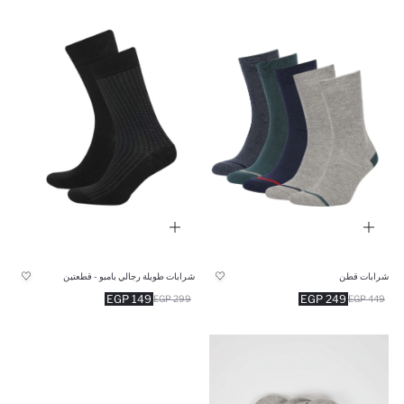
شرابات طويلة رجالي بامبو - قطعتين
شرابات قطن
149 EGP
249 EGP
299 EGP
449 EGP