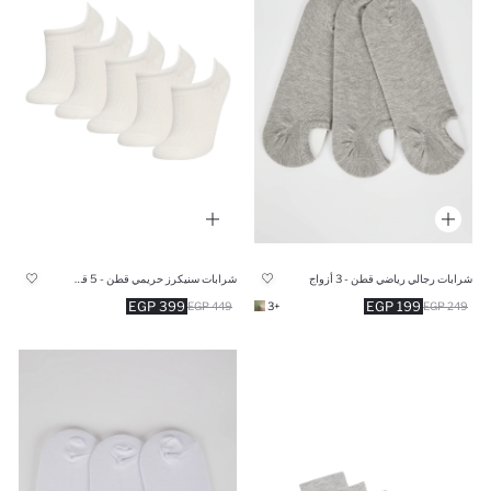
شرابات رجالي رياضي قطن - 3 أزواج
شرابات سنيكرز حريمي قطن - 5 قطع
399 EGP
199 EGP
449 EGP
+3
249 EGP