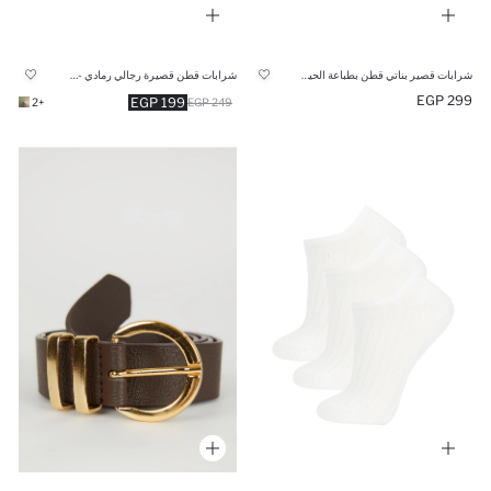
شرابات قصير بناتي قطن بطباعة الحيوان من 5 قطع
شرابات قطن قصيرة رجالي رمادي - 3 قطع
299 EGP
199 EGP
+2
249 EGP