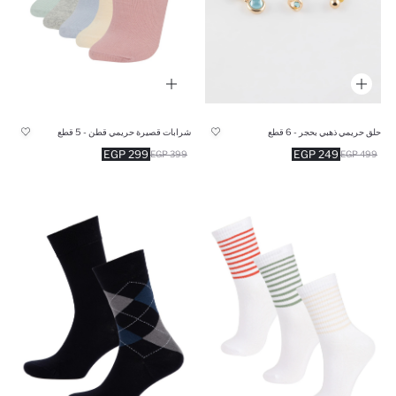
حلق حريمي ذهبي بحجر - 6 قطع
شرابات قصيرة حريمي قطن - 5 قطع
299 EGP
249 EGP
399 EGP
499 EGP