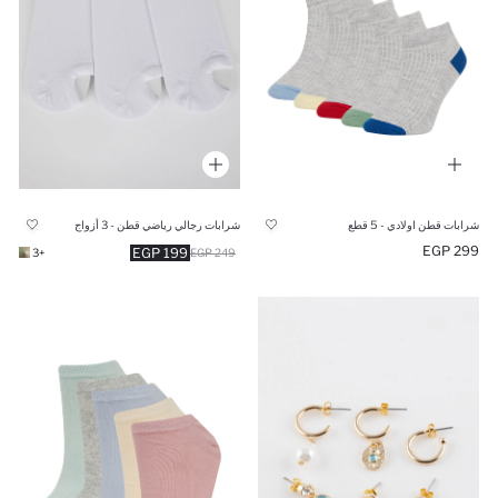
شرابات قطن اولادي - 5 قطع
شرابات رجالي رياضي قطن - 3 أزواج
299 EGP
199 EGP
+3
249 EGP