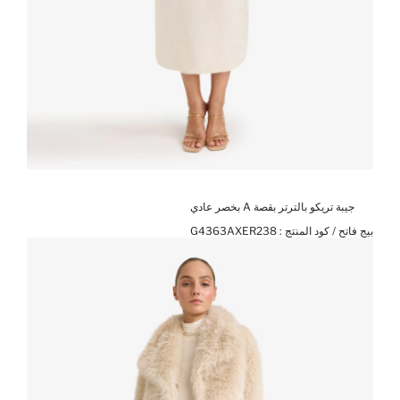
جيبة تريكو بالترتر بقصة A بخصر عادي
بيج فاتح / كود المنتج :
G4363AXER238