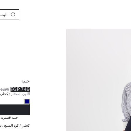
جيبة
749 EGP
1299 EGP
اللون المختار :
كحلي
نف
جيبة قصيرة 
كحلي / كود المنتج :
5