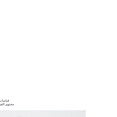
قياسات الموديل 36 0
محتوى القماش : ليكرا 2