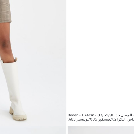
Beden - 1,74cm - 83/69/9
%,فيسكوز 35%,بوليستر 63%