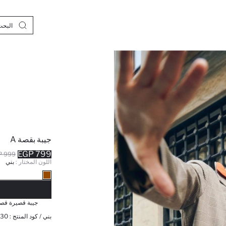
جيبة بقصة A
799 EGP
999 EGP
اللون المختار :
بني
نف
جيبة قصيرة قصة A وخصر ع
بني / كود المنتج :
30