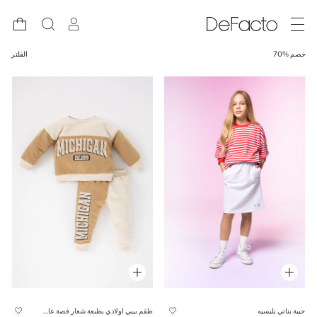
خصم %70
الفلتر
جيبة بناتي بليسيه
طقم بيبي اولادي بطبعة شعار قصة عادية - قطعتين