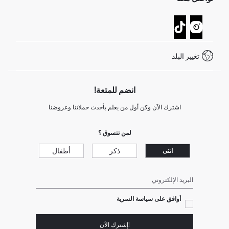
عمليات الارجاع و الاستبدال السهلة
تتبع الشحنة
نموذج الاتصال
كيف يمكنك التسوق في ديفاكتو ؟
خدمة العملاء
كيف تدفع في ديفاكتو؟
WhatsApp +20 150 171 8113
شروط المنافسة
تغيير البلد
Call Center 19782
انضم للمتعة!
اشترك الآن وكن أول من يعلم بأحدث حملاتنا وعروضنا
لمن تتسوق ؟
ذكر
أطفال
انثى
البريد الإلكتروني
أوافق على سياسة السرية
!إشترك الآن