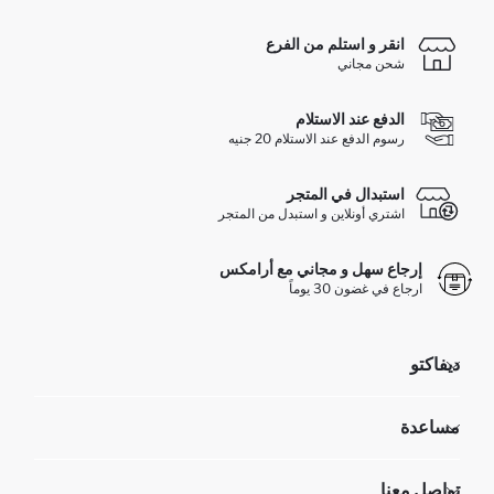
انقر و استلم من الفرع
شحن مجاني
الدفع عند الاستلام
رسوم الدفع عند الاستلام 20 جنيه
استبدال في المتجر
اشتري أونلاين و استبدل من المتجر
إرجاع سهل و مجاني مع أرامكس
ارجاع في غضون 30 يوماً
ديفاكتو
مؤسسي
مساعدة
تعرف علينا
الموارد البشرية
أسئلة تم تكرارها مؤخراً
تواصل معنا
GIFT CLUB