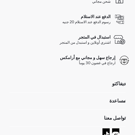
شحن مجاني
الدفع عند الاستلام
رسوم الدفع عند الاستلام 20 جنيه
استبدال في المتجر
اشتري أونلاين و استبدل من المتجر
إرجاع سهل و مجاني مع أرامكس
ارجاع في غضون 30 يوماً
ديفاكتو
مؤسسي
مساعدة
تعرف علينا
الموارد البشرية
أسئلة تم تكرارها مؤخراً
تواصل معنا
GIFT CLUB
عمليات الارجاع و الاستبدال السهلة
تتبع الشحنة
نموذج الاتصال