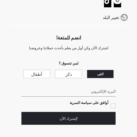
كيف يمكنك التسوق في ديفاكتو ؟
خدمة العملاء
كيف تدفع في ديفاكتو؟
WhatsApp +20 150 171 8113
شروط المنافسة
تغيير البلد
Call Center 19782
انضم للمتعة!
اشترك الآن وكن أول من يعلم بأحدث حملاتنا وعروضنا
لمن تتسوق ؟
ذكر
أطفال
انثى
البريد الإلكتروني
أوافق على سياسة السرية
!إشترك الآن