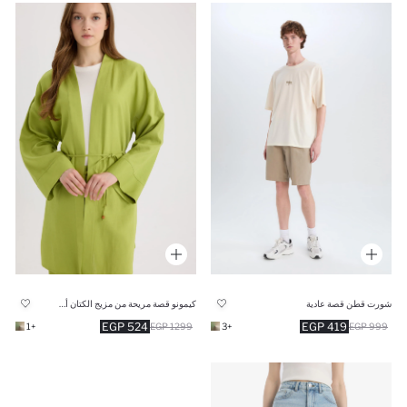
شورت قطن قصة عادية
كيمونو قصة مريحة من مزيج الكتان أخضر
524 EGP
419 EGP
+1
1299 EGP
+3
999 EGP