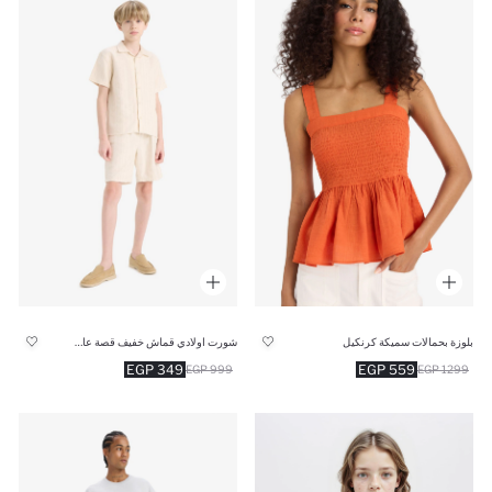
بلوزة بحمالات سميكة كرنكيل
شورت اولادي قماش خفيف قصة عادية
349 EGP
559 EGP
999 EGP
1299 EGP