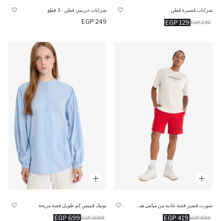
شرابات قصيرة قطن
شرابات حريمي قطن - 3 قطع
249 EGP
129 EGP
249 EGP
شورت قصير قصة عادية من ميامي هيت من DeFactoFit
تونيك قميص كم طويل قصة مريحة
699 EGP
419 EGP
1699 EGP
899 EGP