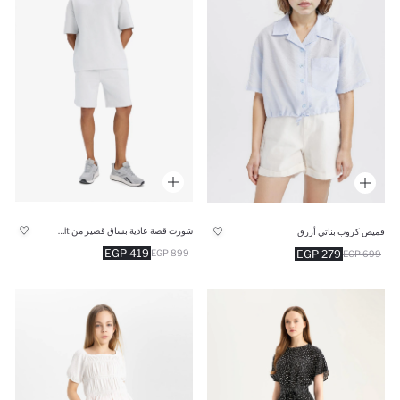
شورت قصة عادية بساق قصير من DeFactoFit
قميص كروب بناتي أزرق
419 EGP
279 EGP
899 EGP
699 EGP