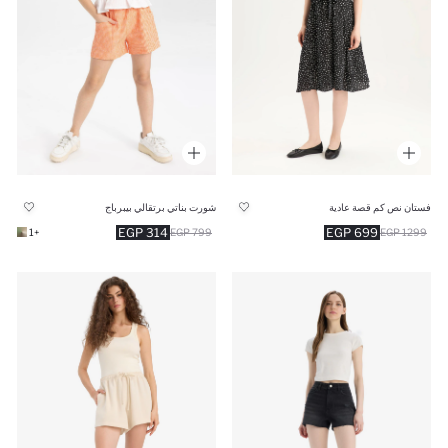
فستان نص كم قصة عادية
شورت بناتي برتقالي بيبرباج
314 EGP
699 EGP
+1
799 EGP
1299 EGP