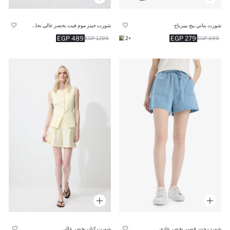
شورت بناتي بيج بيبرباج
شورت جينز موم فيت بخصر عالي بحافة مطوية
489 EGP
279 EGP
1299 EGP
+2
699 EGP
شورت جينز قصير بخصر عادي
شورت كتان بخصر عالي