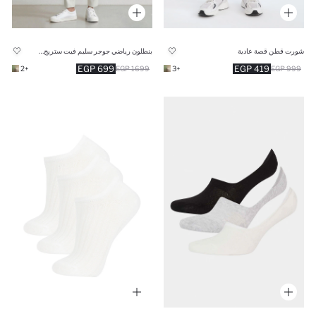
شورت قطن قصة عادية
بنطلون رياضي جوجر سليم فيت ستريج رمادي حجري من DeFactoFit
699 EGP
419 EGP
+2
1699 EGP
+3
999 EGP