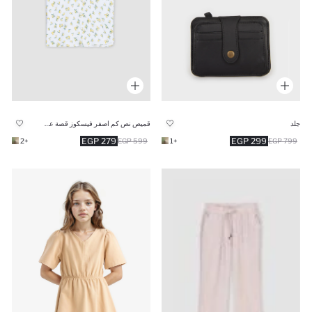
جلد
قميص نص كم اصفر فيسكوز قصة عادية
279 EGP
299 EGP
+2
599 EGP
+1
799 EGP