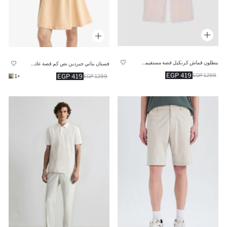
بنطلون قماش كرنكيل قصة مستقيمة بجيب
فستان بناتي جبردين نص كم قصة عادية وياقة V
419 EGP
1299 EGP
419 EGP
+1
1299 EGP