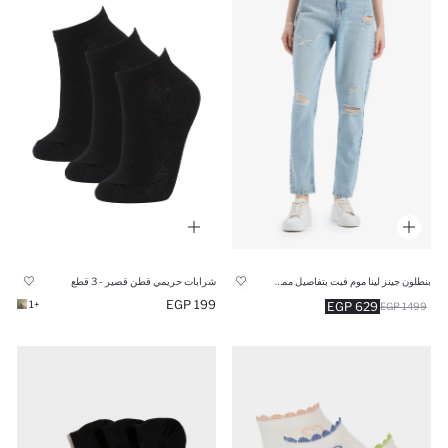
بنطلون جينز لينا موم فيت بتفاصيل ممزقة وخصر عالي
شرابات حريمي قطن قصير - 3 قطع
199 EGP
+1
629 EGP
1499 EGP