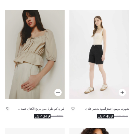
شورت برمودا جينز أسود بخصر عادي
بلوزة كم طويل من مزيج الكتان قصة عادية بياقة U
349 EGP
489 EGP
899 EGP
1299 EGP