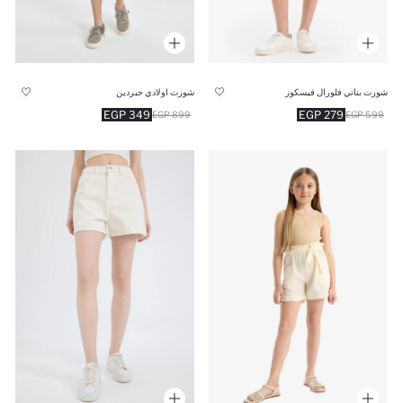
شورت بناتي فلورال فيسكوز
شورت اولادي جبردين
349 EGP
279 EGP
899 EGP
599 EGP