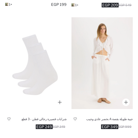
199 EGP
+1
209 EGP
+1
549 EGP
جيبة طويلة بقصة A بخصر عادي وجيب
شرابات قصيرة رجالي قطن - 3 قطع
249 EGP
349 EGP
349 EGP
999 EGP