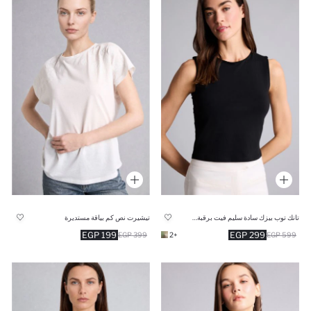
تانك توب بيزك سادة سليم فيت برقبة مستديرة
تيشيرت نص كم بياقة مستديرة
199 EGP
299 EGP
399 EGP
+2
599 EGP