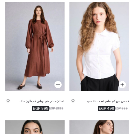
قميص نص كم سليم فيت بياقة بيبي
فستان ميدي بني بوبلين كم بالون بياقة مستديرة
999 EGP
499 EGP
1999 EGP
999 EGP