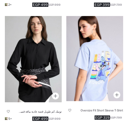
499 EGP
399 EGP
+2
999 EGP
799 EGP
Oversize Fit Short Sleeve T-Shirt
تونيك كم طويل قصة عادية بياقة قميص
319 EGP
799 EGP
499 EGP
+5
999 EGP