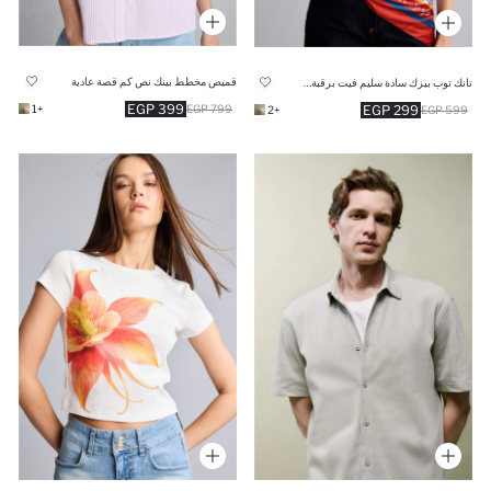
قميص مخطط بينك نص كم قصة عادية
تانك توب بيزك سادة سليم فيت برقبة مستديرة
399 EGP
299 EGP
+1
799 EGP
+2
599 EGP