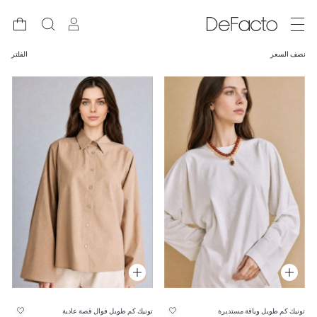
نصف السعر
الفلتر
تونيك كم طويل وياقة مستديرة
تونيك كم طويل فوال قصة عادية