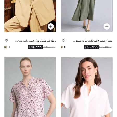
فستان منسوج كم بالون وياقة مستديرة
تونيك كم طويل فوال قصة عادية من Manuka x Defacto
999 EGP
999 EGP
+1
1999 EGP
+1
1999 EGP