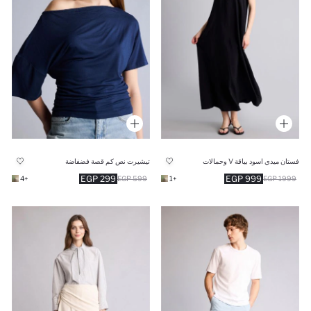
فستان ميدي اسود بياقة V وحمالات
تيشيرت نص كم قصة فضفاضة
299 EGP
999 EGP
+4
599 EGP
+1
1999 EGP