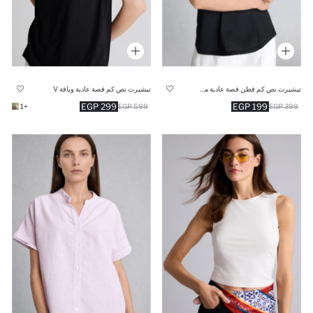
تيشيرت نص كم قطن قصة عادية مطبوع
تيشيرت نص كم قصة عادية وياقة V
299 EGP
199 EGP
+1
599 EGP
399 EGP