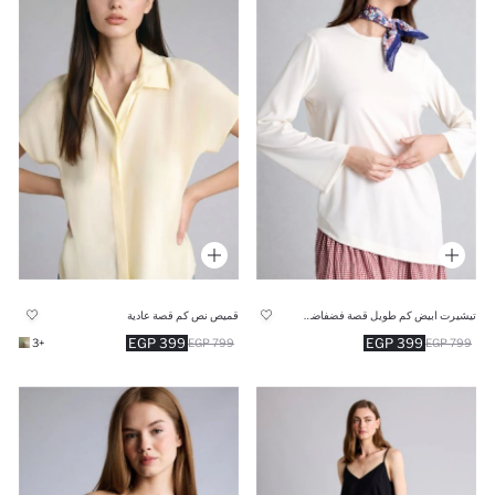
تيشيرت ابيض كم طويل قصة فضفاضة غير متماثل
قميص نص كم قصة عادية
399 EGP
399 EGP
+3
799 EGP
799 EGP