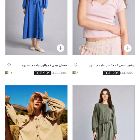
تيشيرت نص كم مخصر سليم فيت وياقة دانتيل
فستان ميدي كم بالون بياقة مستديرة
999 EGP
299 EGP
+1
1999 EGP
+2
599 EGP