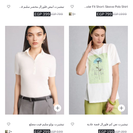
Regular Fit Short-Sleeve Polo Shirt
تيشيرت ابيض فلورال مخصر سليم فيت
399 EGP
799 EGP
799 EGP
+1
1999 EGP
تيشيرت نص كم فلورال قصة عادية
تيشيرت بولو سليم فيت مضلع
299 EGP
199 EGP
+2
599 EGP
399 EGP