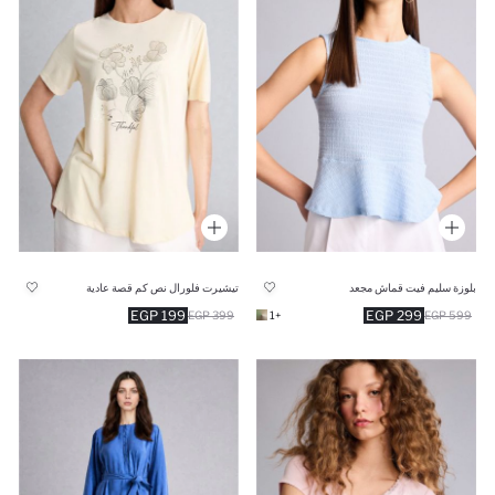
بلوزة سليم فيت قماش مجعد
تيشيرت فلورال نص كم قصة عادية
199 EGP
299 EGP
399 EGP
+1
599 EGP