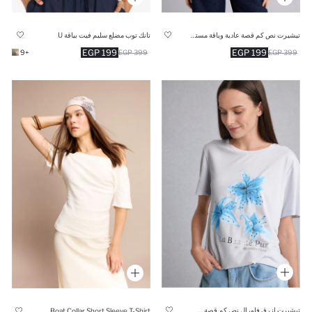
تيشيرت نص كم قصة عادية وياقة مستديرة وطبعة شعار
تانك توب مضلع سليم فيت بياقة U
199 EGP
199 EGP
+9
399 EGP
399 EGP
تيشيرت ازرق فلورال نص كم قصة عادية
Regular Fit Boat Collar Short Sleeve T-Shirt