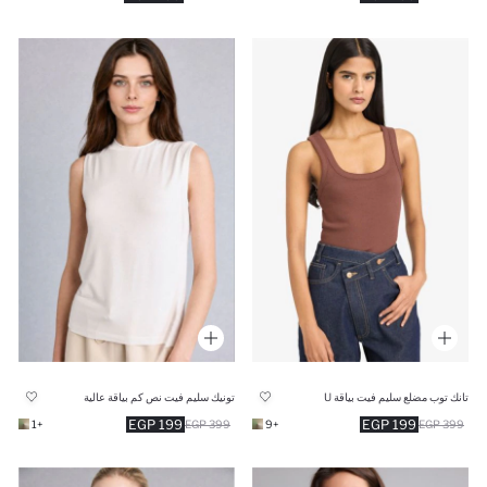
تانك توب مضلع سليم فيت بياقة U
تونيك سليم فيت نص كم بياقة عالية
199 EGP
199 EGP
+1
399 EGP
+9
399 EGP