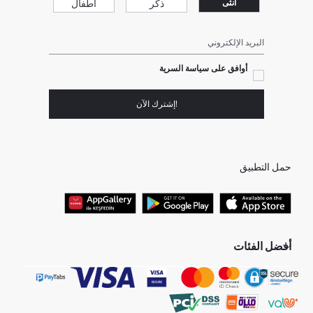
ذكر
أطفال
انثى
البريد الإلكتروني
أوافق على سياسة السرية
!إشترك الآن
حمل التطبيق
أفضل الفئات
جميع متاجرنا
برفانات حريمى
هدايا عيد الحب
جينز رجالي
البلوفر النسائية
تونيكات نسائي
بلوفر رجالي
فساتين نساء