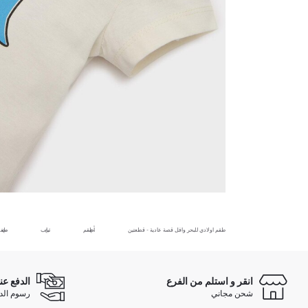
طقم اولادي للبحر وافل قصة عادية - قطعتين
أطقم
ثياب
طفل
انقر و استلم من الفرع
الدفع عن
شحن مجاني
رسوم الدفع ع