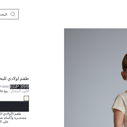
طقم اولادي للبح
399 EGP
999 EGP
اللون المختار :
بيج فا
نف
طقم الأولادي ا
مستديرة وأكمام نص 
على ال