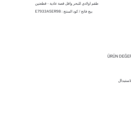
طقم اولادي للبحر وافل قصة عادية - قطعتين
بيج فاتح / كود المنتج :
E7933A5ER98
ÜRÜN DEĞE
لاستبدال