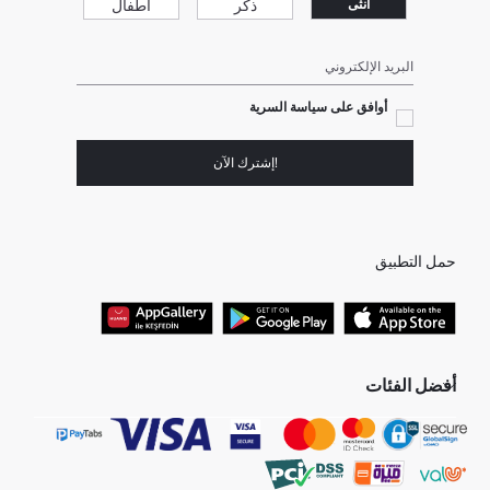
ذكر
أطفال
انثى
البريد الإلكتروني
أوافق على سياسة السرية
!إشترك الآن
حمل التطبيق
أفضل الفئات
جميع متاجرنا
برفانات حريمى
هدايا عيد الحب
جينز رجالي
البلوفر النسائية
تونيكات نسائي
بلوفر رجالي
فساتين نساء