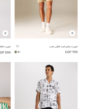
شورت سليم فيت قطن بجيب
شورت قطن 
799 EGP
+8
599 EGP