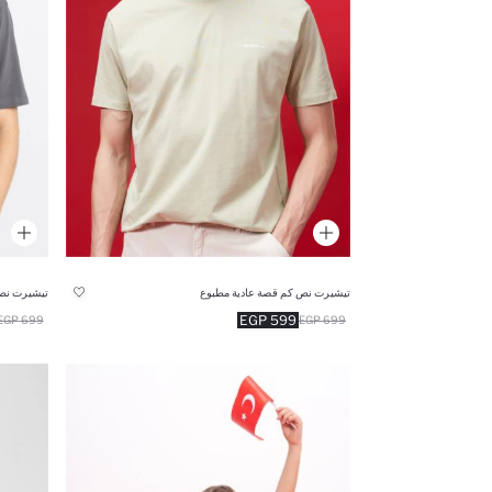
تيشيرت نص كم قصة عادية مطبوع
تيشيرت نص
599 EGP
699 EGP
699 EGP