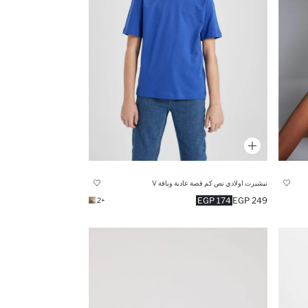
تيشيرت اولادي نص كم قصة عادية وياقة V
174 EGP
249 EGP
+2