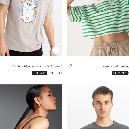
وب توب قطن منقوش
تيشيرت قصة عادية جيرسي برقبة مستديرة
419 EGP
599 EGP
209 EGP