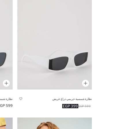
نظارة شمسية حريمي دراع عريض
نظارة شمس
599 EGP
399 EGP
599 EGP