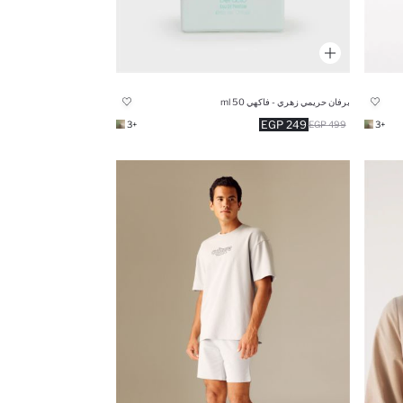
برفان حريمي زهري - فاكهي 50 ml
249 EGP
+3
499 EGP
+3