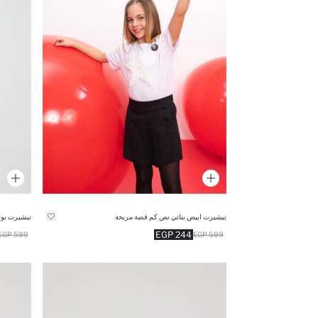
تيشيرت ابيض بناتي نص كم قصة مريحة
تيشيرت بولو
244 EGP
599 EGP
599 EGP