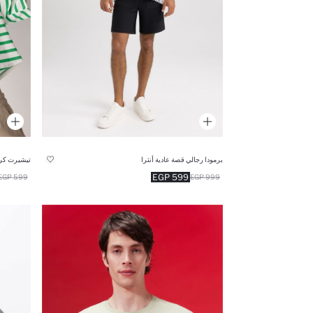
برمودا رجالي قصة عادية أنثرا
تيشيرت كر
599 EGP
599 EGP
999 EGP