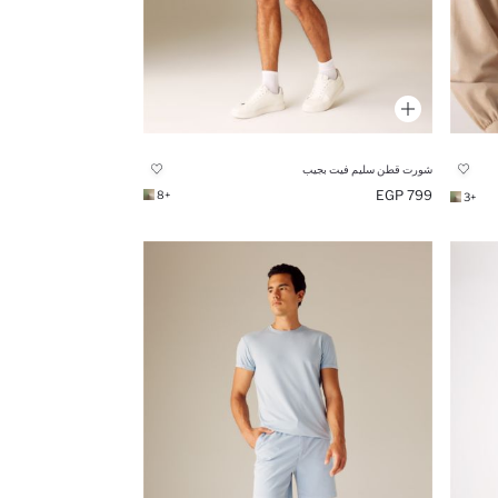
شورت قطن سليم فيت بجيب
799 EGP
+8
+3