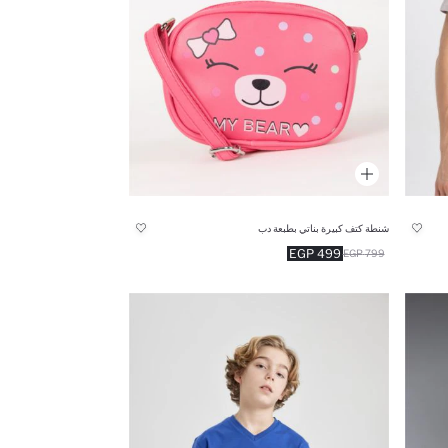
شنطة كتف كبيرة بناتي بطبعة دب
499 EGP
799 EGP