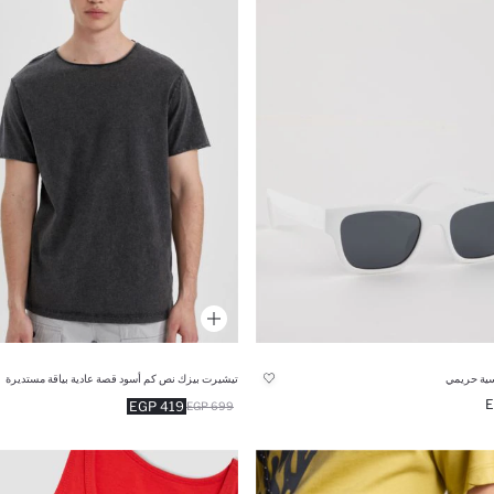
ية حريمي
تيشيرت بيزك نص كم أسود قصة عادية بياقة مستديرة
419 EGP
699 EGP