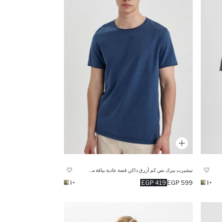
تيشيرت بيزك نص كم أزرق داكن قصة عادية بياقة مستديرة
419 EGP
599 EGP
+1
+1