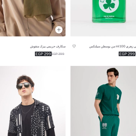
m من بوسطن سيلتكس
سكارف حريمي بيزك منقوش
299 EGP
299 EGP
399 EGP