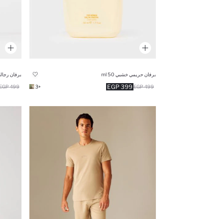
برفان حريمي خشبي 50 ml
برفان رجالي زهري 100 l
399 EGP
499 EGP
+3
499 EGP