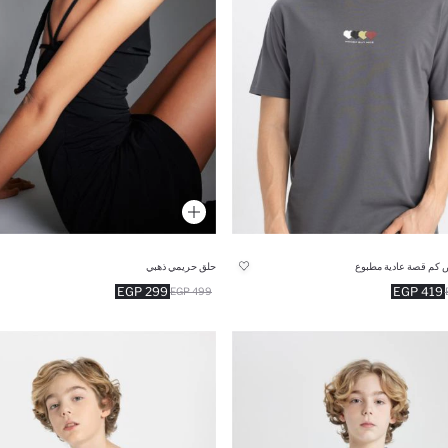
 كم قصة عادية مطبوع
حلق حريمي ذهبي
299 EGP
419 EGP
499 EGP