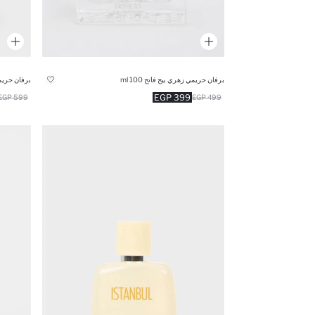
برفان حريمي زهري بيج فاتح 100 ml
برفان حريمي
399 EGP
599 EGP
499 EGP