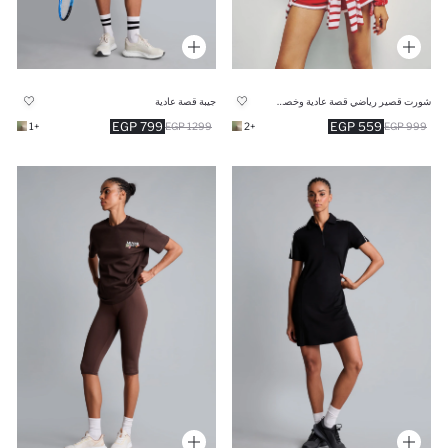
شورت قصير رياضي قصة عادية وخصر مطاطي
جيبة قصة عادية
799 EGP
559 EGP
+1
1299 EGP
+2
999 EGP