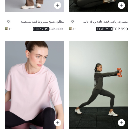
تيشيرت رياضي قصة عادية وياقة عالية
بنطلون نسيج مشروط قصة مستقيمة
799 EGP
799 EGP
999 EGP
+1
1499 EGP
+4