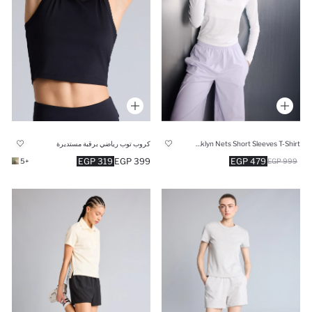
NBA Brooklyn Nets Short Sleeves T-Shirt
كروب توب رياضي برقبة مستديرة
319 EGP
399 EGP
479 EGP
+5
999 EGP