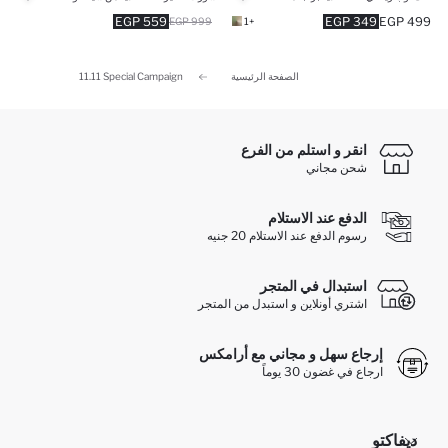
559 EGP
349 EGP
499 EGP
999 EGP
+1
الصفحة الرئيسية
11.11 Special Campaign
انقر و استلم من الفرع
شحن مجاني
الدفع عند الاستلام
رسوم الدفع عند الاستلام 20 جنيه
استبدال في المتجر
اشتري أونلاين و استبدل من المتجر
إرجاع سهل و مجاني مع أرامكس
ارجاع في غضون 30 يوماً
ديفاكتو