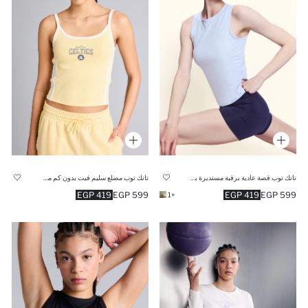
تانك توب قصة عادية برقبة مستديرة بدون كم
تانك توب مضلع سليم فيت بدون كم من بوسطن سيلتكس
419 EGP
599 EGP
419 EGP
599 EGP
+1