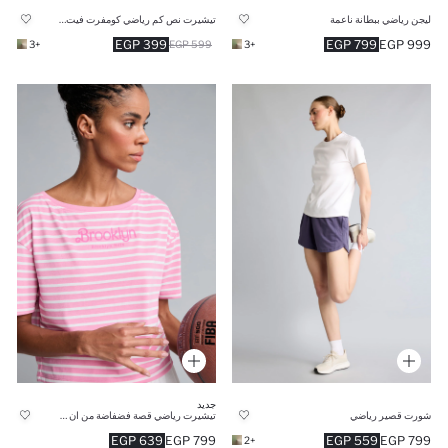
ليجن رياضي ببطانة ناعمة
تيشيرت نص كم رياضي كومفرت فيت وياقة مستديرة
399 EGP
799 EGP
999 EGP
+3
599 EGP
+3
جديد
شورت قصير رياضي
تيشيرت رياضي قصة فضفاضة من ان بي ايه بروكلين نتس
639 EGP
799 EGP
559 EGP
799 EGP
+2