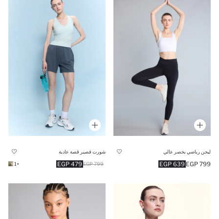
ليجن رياضي بخصر عالي
شورت قصير قصة عادية
479 EGP
639 EGP
799 EGP
+1
799 EGP