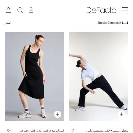
11.11 Special Campaign
الفلتر
بنطلون منسوج قصة مستقيمة ملمس ناعم
فستان ميدي قصة عادية قطن بحمالات