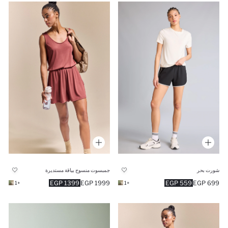
شورت بحر
جمبسوت منسوج بياقة مستديرة
1399 EGP
1999 EGP
559 EGP
699 EGP
+1
+1