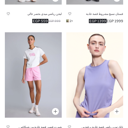
فستان نسيج مشروط قصة عادية
ليجن رياضي ميدي بخصر عالي
559 EGP
1399 EGP
1999 EGP
999 EGP
+2
تانك توب رياضي قصة عادية برقبة مستديرة
شورت قصير قصة عادية من شيكاغو بولز