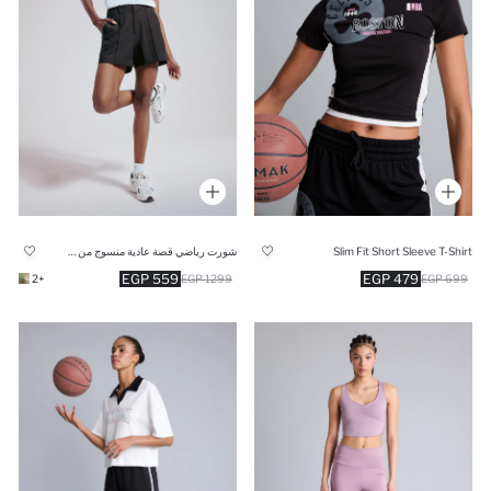
Slim Fit Short Sleeve T-Shirt
شورت رياضي قصة عادية منسوج من DeFactoFit
559 EGP
479 EGP
+2
1299 EGP
699 EGP