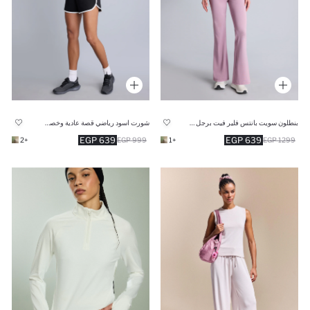
بنطلون سويت بانتس فلير فيت برجل واسع شارلستون
شورت اسود رياضي قصة عادية وخصر مطاطي
639 EGP
639 EGP
+2
999 EGP
+1
1299 EGP