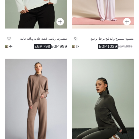
بنطلون منسوج وايد ليج برجل واسع
تيشيرت رياضي قصة عادية وياقة عالية
799 EGP
999 EGP
1039 EGP
+4
+2
1999 EGP