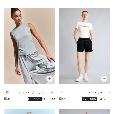
شورت قصير قصة عادية
تانك توب رياضي مودال برقبة مستديرة
639 EGP
799 EGP
559 EGP
799 EGP
+2
+6