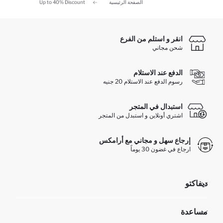
الصفحة الرئيسية
Up to 40% Discount
انقر و استلم من الفرع
شحن مجاني
الدفع عند الاستلام
رسوم الدفع عند الاستلام 20 جنيه
استبدال في المتجر
اشتري أونلاين و استبدل من المتجر
إرجاع سهل و مجاني مع أرامكس
ارجاع في غضون 30 يوماً
ديفاكتو
مؤسسي
مساعدة
تعرف علينا