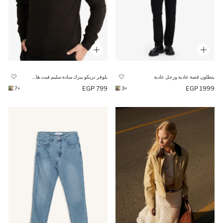
بنطلون قصة عادية ورجل عادية
بلوفر تريكو بيزك سادة سليم فيت هاي كول
799 EGP
1999 EGP
+7
+3