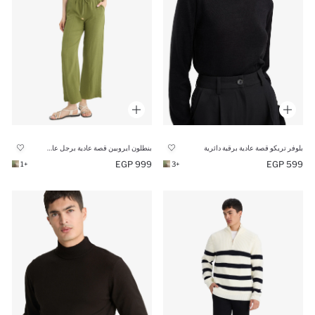
بنطلون ايروبين قصة عادية برجل عادية
بلوفر تريكو قصة عادية برقبة دائرية
999 EGP
599 EGP
+1
+3