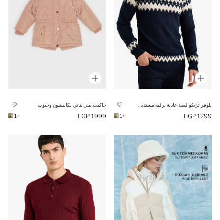
بلوفر تريكو قصة عادية برقبة مستديرة
جاكيت بيبي بناتي بكابيشون وجيوب
1999 EGP
1299 EGP
+1
+1