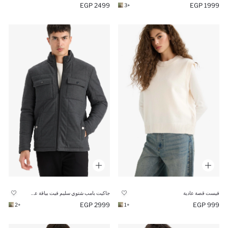
2499 EGP
1999 EGP
+3
فيست قصة عادية
جاكيت بامب شتوي سليم فيت بياقة عالية مبطن
2999 EGP
999 EGP
+2
+1