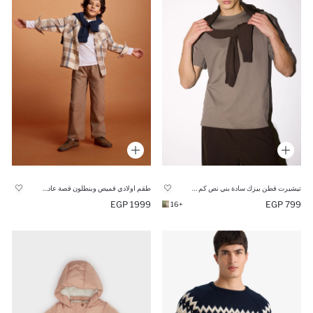
تيشيرت قطن بيزك سادة بني نص كم قصة عادية ورقبة مستديرة
طقم اولادي قميص وبنطلون قصة عادية - قطعتين
1999 EGP
799 EGP
+16