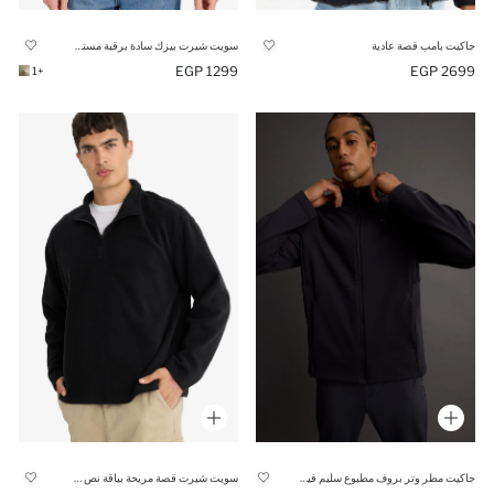
جاكيت بامب قصة عادية
سويت شيرت بيزك سادة برقبة مستديرة
1299 EGP
2699 EGP
+1
جاكيت مطر وتر بروف مطبوع سليم فيت سوفتشيل من DeFactoFit
سويت شيرت قصة مريحة بياقة نص سوسته