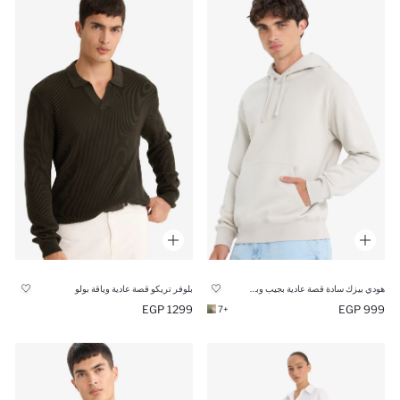
هودي بيزك سادة قصة عادية بجيب وبطانة ناعمة
بلوفر تريكو قصة عادية وياقة بولو
1299 EGP
999 EGP
+7