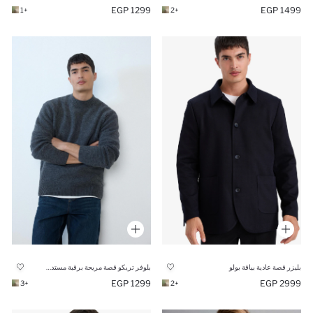
1299 EGP
1499 EGP
+1
+2
بليزر قصة عادية بياقة بولو
بلوفر تريكو قصة مريحة برقبة مستديرة
1299 EGP
2999 EGP
+3
+2