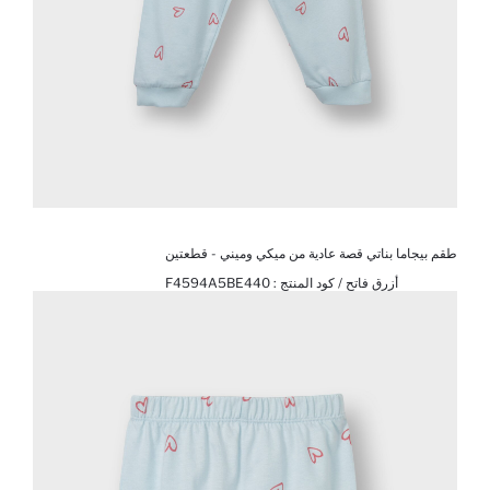
طقم بيجاما بناتي قصة عادية من ميكي وميني - قطعتين
أزرق فاتح / كود المنتج :
F4594A5BE440