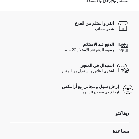
التسليم والإرجاع والاستبدال
انقر و استلم من الفرع
شحن مجاني
الدفع عند الاستلام
رسوم الدفع عند الاستلام 20 جنيه
استبدال في المتجر
اشتري أونلاين و استبدل من المتجر
إرجاع سهل و مجاني مع أرامكس
ارجاع في غضون 30 يوماً
ديفاكتو
مؤسسي
مساعدة
تعرف علينا