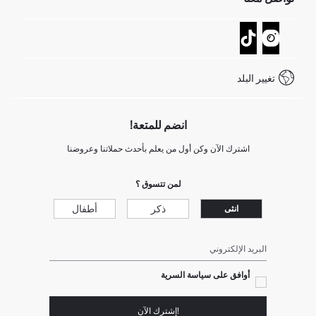
عمليات الارجاع و الاستبدال السهلة
تتبع الشحنة
نموذج الاتصال
كيف يمكنك التسوق في ديفاكتو ؟
خدمة العملاء
كيف تدفع في ديفاكتو؟
WhatsApp +20 150 171 8113
شروط المنافسة
تغيير البلد
Call Center 19782
انضم للمتعة!
اشترك الآن وكن أول من يعلم بأحدث حملاتنا وعروضنا
لمن تتسوق ؟
ذكر
أطفال
انثى
البريد الإلكتروني
أوافق على سياسة السرية
!إشترك الآن