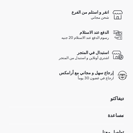
انقر و استلم من الفرع
شحن مجاني
الدفع عند الاستلام
رسوم الدفع عند الاستلام 20 جنيه
استبدال في المتجر
اشتري أونلاين و استبدل من المتجر
إرجاع سهل و مجاني مع أرامكس
ارجاع في غضون 30 يوماً
ديفاكتو
مؤسسي
مساعدة
تعرف علينا
الموارد البشرية
أسئلة تم تكرارها مؤخراً
تواصل معنا
GIFT CLUB