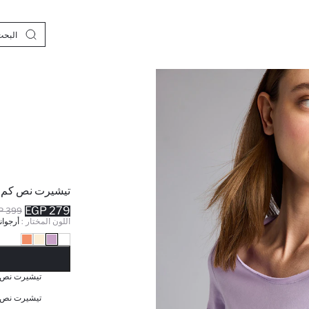
تيشيرت نص كم ب
279 EGP
399 EGP
اللون المختار :
أرجوان
نف
تيشيرت نص ك
تيشيرت نص ك