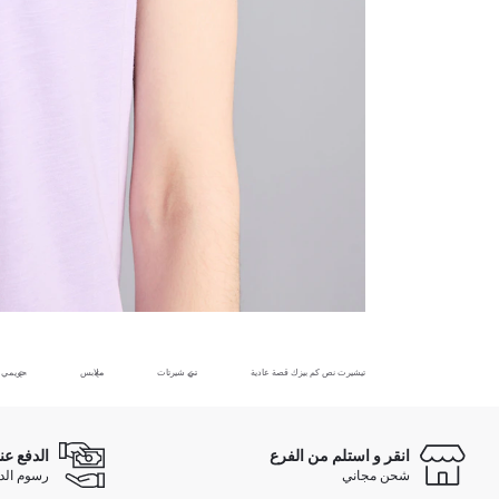
تيشيرت نص كم بيزك قصة عادية
تي شيرتات
ملابس
حريمي
انقر و استلم من الفرع
الدفع عن
شحن مجاني
رسوم الدفع ع