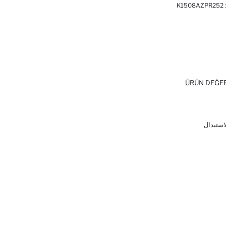
:
K1508AZPR252
ÜRÜN DEĞE
لاستبدال