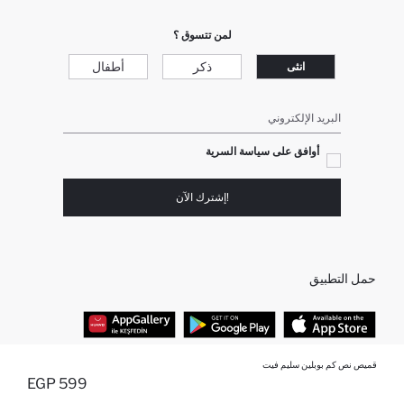
لمن تتسوق ؟
ذكر
أطفال
انثى
البريد الإلكتروني
أوافق على سياسة السرية
!إشترك الآن
حمل التطبيق
قميص نص كم بوبلين سليم فيت
أفضل الفئات
599 EGP
أضيف إلى قائمة تذكير
تم اضافة المنتج لعربة التسوق
يتم اضافة المنتج لعربة التسوق
نفذت الكمية ... إخبارعندما يكون في المخزن