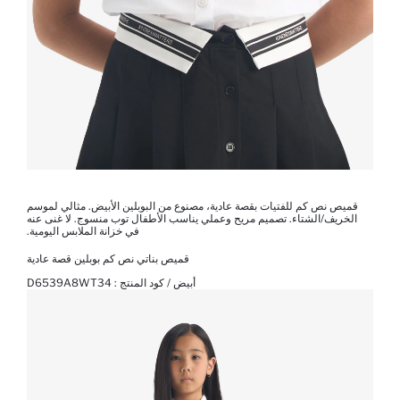
قميص نص كم للفتيات بقصة عادية، مصنوع من البوبلين الأبيض. مثالي لموسم
الخريف/الشتاء. تصميم مريح وعملي يناسب الأطفال توب منسوج. لا غنى عنه
في خزانة الملابس اليومية.
قميص بناتي نص كم بوبلين قصة عادية
أبيض / كود المنتج :
D6539A8WT34