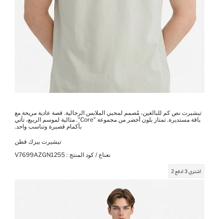
تيشيرت نص كم للبالغين، مُصمم لمحبي الملابس الرجالية. قصة عادية مريحة مع
ياقة مستديرة. تمتاز بلون أخضر من مجموعة "Core". مثالية لموسم الربيع، تأتي
بأكمام قصيرة وتناسب واحد.
تيشيرت بيزك قطن
نعناع / كود المنتج :
V7699AZGN1255