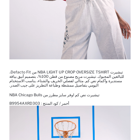
تيشيرت NBA LIGHT UP CROP OVERSIZE TSHIRT من Defacto Fit،
للبالغين المحبوك. تيشيرت مريح مصنوع من قطن 100%، بتصميم أنيق بياقة
مستديرة وأكمام نص كم. مثالي لفصلي الخريف والشتاء، يناسب الاستخدام
اليومي بتفاصيل ممشطة وطباعة التطريز على جيب الصدر.
تيشيرت نص كم اوفر سايز مطرز من NBA Chicago Bulls
أحمر / كود المنتج :
B9954AXRD303