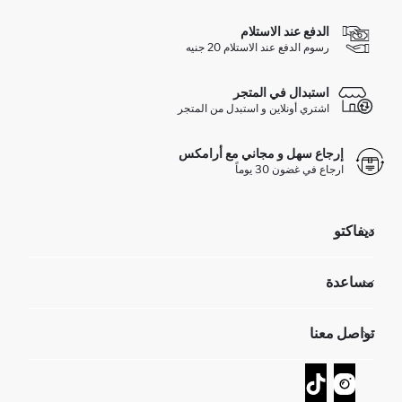
الدفع عند الاستلام
رسوم الدفع عند الاستلام 20 جنيه
استبدال في المتجر
اشتري أونلاين و استبدل من المتجر
إرجاع سهل و مجاني مع أرامكس
ارجاع في غضون 30 يوماً
ديفاكتو
مؤسسي
مساعدة
تعرف علينا
الموارد البشرية
أسئلة تم تكرارها مؤخراً
تواصل معنا
GIFT CLUB
عمليات الارجاع و الاستبدال السهلة
تتبع الشحنة
نموذج الاتصال
كيف يمكنك التسوق في ديفاكتو ؟
خدمة العملاء