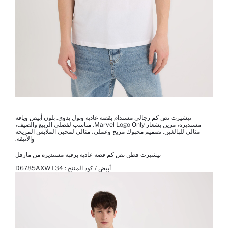
تيشيرت نص كم رجالي مستدام بقصة عادية ونول يدوي. بلون أبيض وياقة
مستديرة، مزين بشعار Marvel Logo Only. مناسب لفصلي الربيع والصيف،
مثالي للبالغين. تصميم محبوك مريح وعملي، مثالي لمحبي الملابس المريحة
والأنيقة.
تيشيرت قطن نص كم قصة عادية برقبة مستديرة من مارفل
أبيض / كود المنتج :
D6785AXWT34