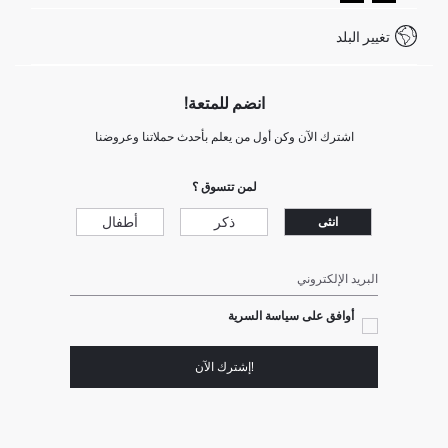
كيف تدفع في ديفاكتو؟
WhatsApp +20 150 171 8113
شروط المنافسة
تغيير البلد
Call Center 19782
انضم للمتعة!
اشترك الآن وكن أول من يعلم بأحدث حملاتنا وعروضنا
لمن تتسوق ؟
ذكر
أطفال
انثى
البريد الإلكتروني
أوافق على سياسة السرية
!إشترك الآن