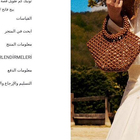
تونيك كم طويل قصة مريحة من to
بيج فاتح /
القياسات
ابحث في المتجر
معلومات المنتج
RLENDİRMELERİ
معلومات الدفع
التسليم والإرجاع وا