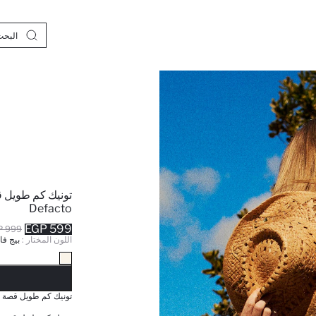
Defacto
599 EGP
999 EGP
اللون المختار :
بيج فا
نف
تونيك كم طويل قصة مريحة من to