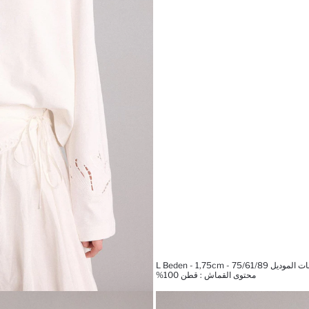
يل L Beden - 1,75cm - 75/61/89
محتوى القماش : قطن 100%