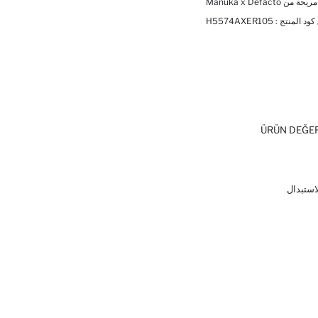
Manuka x Defac
 كود المنتج :
H5574AXER105
ÜRÜN DEĞE
لاستبدال