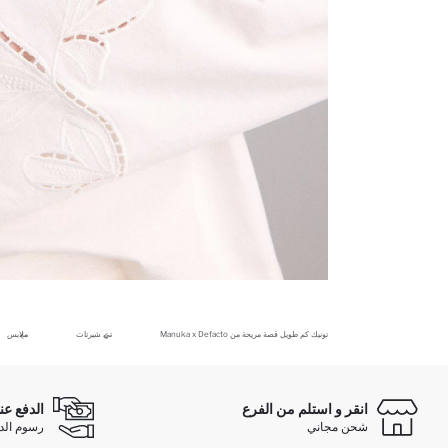
تونيك كم طويل قصة مريحة من Manuka x Defacto
تي شيرتات
ملابس
انقر و استلم من الفرع
الدفع عن
شحن مجاني
رسوم الدفع ع