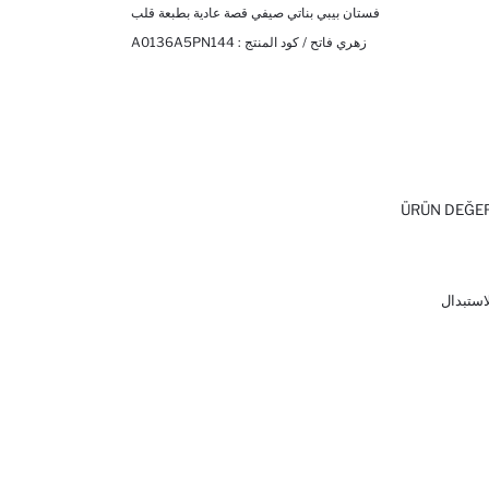
فستان بيبي بناتي صيفي قصة عادية بطبعة قلب
زهري فاتح / كود المنتج :
A0136A5PN144
ÜRÜN DEĞE
لاستبدال