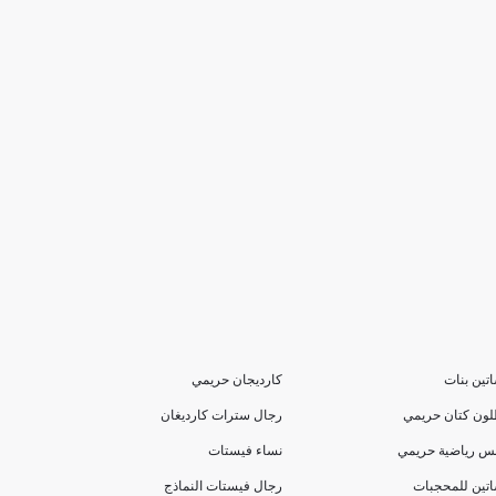
تين بنات
كارديجان حريمي
لون كتان حريمي
رجال سترات كارديغان
بس رياضية حريمي
نساء فيستات
تين للمحجبات
رجال فيستات النماذج