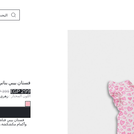
فستان بيبي بنات
299 EGP
399 EGP
اللون المختار :
زهري 
نف
فستان بيبي فتاة 
وأكمام مكشكشة، 