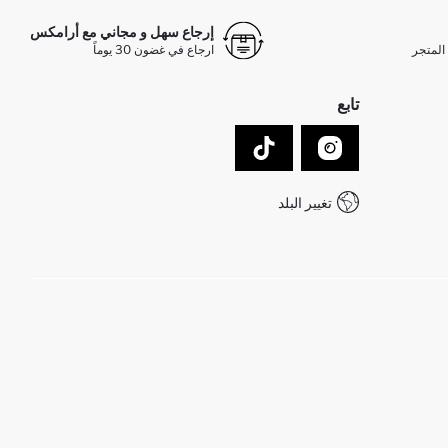
إرجاع سهل و مجاني مع أرامكس
المتجر
ارجاع في غضون 30 يوماً
تابع
تغيير البلد