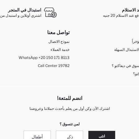
د الاستلام
استبدال في المتجر
ند الاستلام 20 جنيه
اشتري أونلاين و استبدل من 
تواصل معنا
خراً
نموذج الاتصال
لاستبدال السهلة
خدمة العملاء
WhatsApp +20 150 171 8113
وق في ديفاكتو ؟
Call Center 19782
تو؟
انضم للمتعة!
اشترك الآن وكن أول من يعلم بأحدث حملاتنا وعروضنا
لمن تتسوق ؟
انثى
ذكر
أطفال