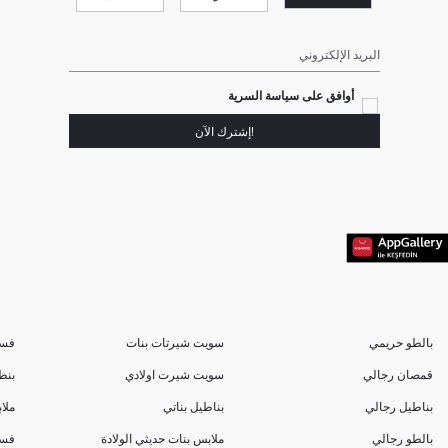
البريد الإلكتروني
أوافق على سياسة السرية
!إشترك الآن
بالطو حريمي
سويت شيرتات بنات
فسا
قمصان رجالي
سويت شيرت اولادي
بنط
بناطيل رجالي
بناطيل بناتي
ملا
بالطو رجالي
ملابس بنات حديثي الولادة
فسا