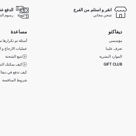
انقر و استلم من الفرع
الدفع عن
شحن مجاني
رسوم الدفع ع
ديفاكتو
مساعدة
مؤسسي
أسئلة تم تكرارها مؤ
تعرف علينا
عمليات الارجاع و ا
الموارد البشرية
تتبع الشحنة
GIFT CLUB
كيف يمكنك التس
كيف تدفع في ديفاك
شروط المنافسة