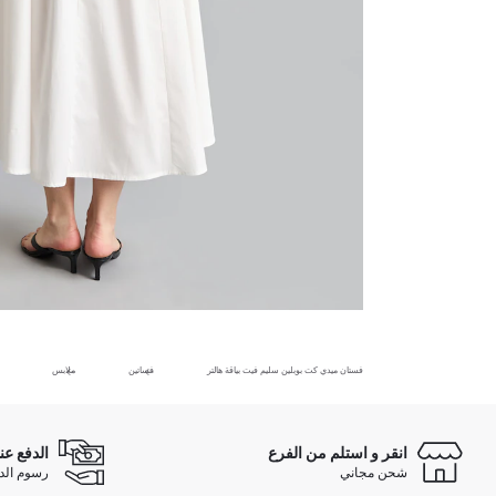
فستان ميدي كت بوبلين سليم فيت بياقة هالتر
فساتين
ملابس
انقر و استلم من الفرع
الدفع عن
شحن مجاني
رسوم الدفع ع