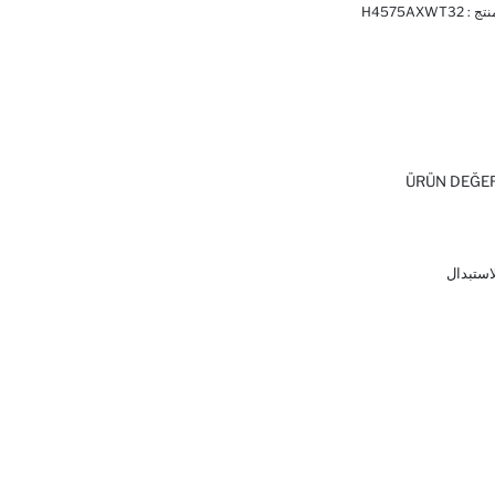
نتج :
H4575AXWT32
ÜRÜN DEĞE
لاستبدال