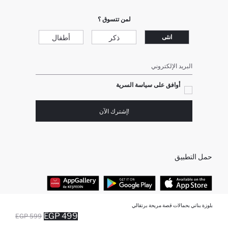
لمن تتسوق ؟
ذكر
أطفال
انثى
البريد الإلكتروني
أوافق على سياسة السرية
!إشترك الآن
حمل التطبيق
بلوزة بناتي بحمالات قصة مريحة برتقالي
أفضل الفئات
499 EGP
599 EGP
أضيف إلى قائمة تذكير
تم اضافة المنتج لعربة التسوق
يتم اضافة المنتج لعربة التسوق
نفذت الكمية ... إخبارعندما يكون في المخزن