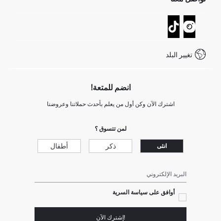
عمليات الارجاع و الاستبدال السهلة
تتبع الشحنة
نموذج الاتصال
كيف يمكنك التسوق في ديفاكتو ؟
خدمة العملاء
كيف تدفع في ديفاكتو؟
WhatsApp +20 150 171 8113
شروط المنافسة
تغيير البلد
Call Center 19782
انضم للمتعة!
اشترك الآن وكن أول من يعلم بأحدث حملاتنا وعروضنا
لمن تتسوق ؟
ذكر
أطفال
انثى
البريد الإلكتروني
أوافق على سياسة السرية
!إشترك الآن