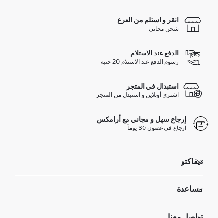
انقر و استلم من الفرع
شحن مجاني
الدفع عند الاستلام
رسوم الدفع عند الاستلام 20 جنيه
استبدال في المتجر
اشتري أونلاين و استبدل من المتجر
إرجاع سهل و مجاني مع أرامكس
ارجاع في غضون 30 يوماً
ديفاكتو
مؤسسي
مساعدة
تعرف علينا
الموارد البشرية
أسئلة تم تكرارها مؤخراً
تواصل معنا
GIFT CLUB