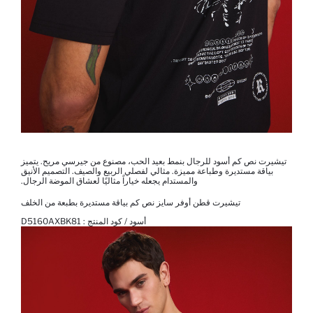
تيشيرت نص كم أسود للرجال بنمط بعيد الحب، مصنوع من جيرسي مريح. يتميز
بياقة مستديرة وطباعة مميزة. مثالي لفصلي الربيع والصيف. التصميم الأنيق
والمستدام يجعله خياراً مثاليًا لعشاق الموضة الرجال.
تيشيرت قطن أوفر سايز نص كم بياقة مستديرة بطبعة من الخلف
أسود / كود المنتج :
D5160AXBK81