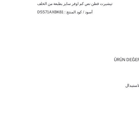
تيشيرت قطن نص كم اوفر سايز بطبعة من الخلف
أسود / كود المنتج :
D5571AXBK81
ÜRÜN DEĞE
لاستبدال