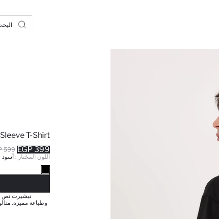
 Sleeve T-Shirt
399 EGP
599 EGP
اللون المختار :
أسود
نف
تيشيرت نص كم
وطباعة مميزة. مثالي