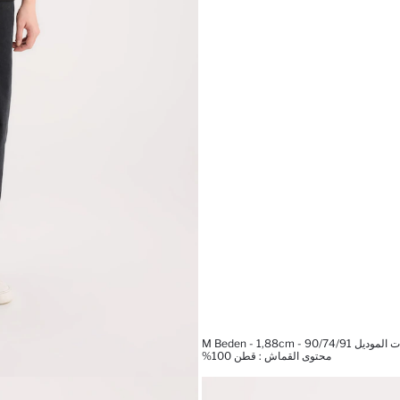
M Beden - 1,88cm - 90/74/91
محتوى القماش : قطن 100%