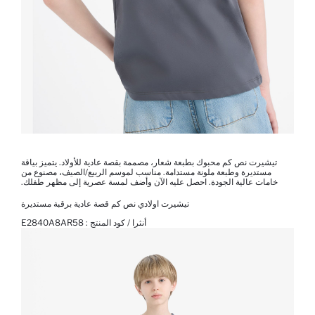
تيشيرت نص كم محبوك بطبعة شعار، مصممة بقصة عادية للأولاد. يتميز بياقة
مستديرة وطبعة ملونة مستدامة. مناسب لموسم الربيع/الصيف، مصنوع من
خامات عالية الجودة. احصل عليه الآن وأضف لمسة عصرية إلى مظهر طفلك.
تيشيرت اولادي نص كم قصة عادية برقبة مستديرة
أنثرا / كود المنتج :
E2840A8AR58