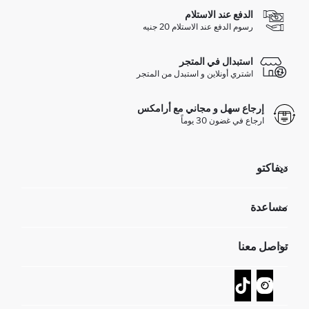
الدفع عند الاستلام
رسوم الدفع عند الاستلام 20 جنيه
استبدال في المتجر
اشتري أونلاين و استبدل من المتجر
إرجاع سهل و مجاني مع أرامكس
ارجاع في غضون 30 يوماً
ديفاكتو
مؤسسي
مساعدة
تعرف علينا
الموارد البشرية
أسئلة تم تكرارها مؤخراً
تواصل معنا
GIFT CLUB
عمليات الارجاع و الاستبدال السهلة
تتبع الشحنة
نموذج الاتصال
كيف يمكنك التسوق في ديفاكتو ؟
خدمة العملاء
كيف تدفع في ديفاكتو؟
WhatsApp +20 150 171 8113