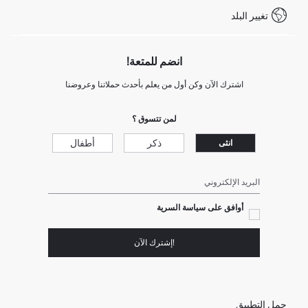
شروط المنافسة
تغيير البلد
Call Center 19782
انضم للمتعة!
اشترك الآن وكن أول من يعلم بأحدث حملاتنا وعروضنا
لمن تتسوق ؟
ذكر
أطفال
انثى
البريد الإلكتروني
أوافق على سياسة السرية
!إشترك الآن
حمل التطبيق