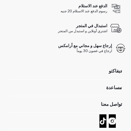
الدفع عند الاستلام
رسوم الدفع عند الاستلام 20 جنيه
استبدال في المتجر
اشتري أونلاين و استبدل من المتجر
إرجاع سهل و مجاني مع أرامكس
ارجاع في غضون 30 يوماً
ديفاكتو
مؤسسي
مساعدة
تعرف علينا
الموارد البشرية
أسئلة تم تكرارها مؤخراً
تواصل معنا
GIFT CLUB
عمليات الارجاع و الاستبدال السهلة
تتبع الشحنة
نموذج الاتصال
كيف يمكنك التسوق في ديفاكتو ؟
خدمة العملاء
كيف تدفع في ديفاكتو؟
WhatsApp +20 150 171 8113