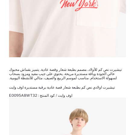
تيشيرت نص كم للأولاد، مصمم بطبعة شعار وقصة عادية. يتميز بقماش محبوك
عالي الجودة وياقة مستديرة مريحة. يحتوي على جيب مفيد ومزود بسحاب
لسهولة الاستخدام. مناسب لموسم الربيع والصيف، مثالي للأنشطة اليومية.
تيشيرت اولادي نص كم بطبعة شعار قصة عادية برقبة مستديرة اوف وايت
اوف وايت / كود المنتج :
E0095A8WT32