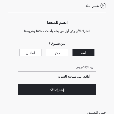
شروط المنافسة
تغيير البلد
Call Center 19782
انضم للمتعة!
اشترك الآن وكن أول من يعلم بأحدث حملاتنا وعروضنا
لمن تتسوق ؟
ذكر
أطفال
انثى
البريد الإلكتروني
أوافق على سياسة السرية
!إشترك الآن
حمل التطبيق