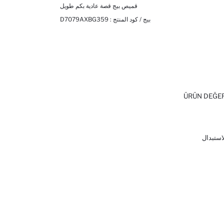
قميص بيج قصة عادية بكم طويل
بيج / كود المنتج :
D7079AXBG359
ÜRÜN DEĞE
لاستبدال