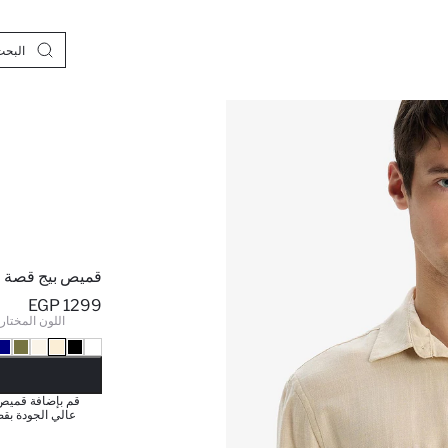
قميص بيج قصة ع
1299 EGP
اللون المختار 
نف
قم بإضافة قميص
عالي الجودة بقصة