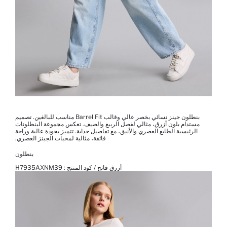
بنطلون جينز نسائي بخصر عالي وقالب Barrel Fit مناسب للبالغين. تصميم
مستدام بلون أزرق، مثالي لفصل الربيع والصيف. تعكس مجموعة البنطلونات
الرئيسية الطابع العصري والأنيق، مع تفاصيل جذابة. تتميز بجودة عالية وراحة
فائقة، مثالية لمحبات الجينز العصري.
بنطلون
أزرق فاتح / كود المنتج :
H7935AXNM39