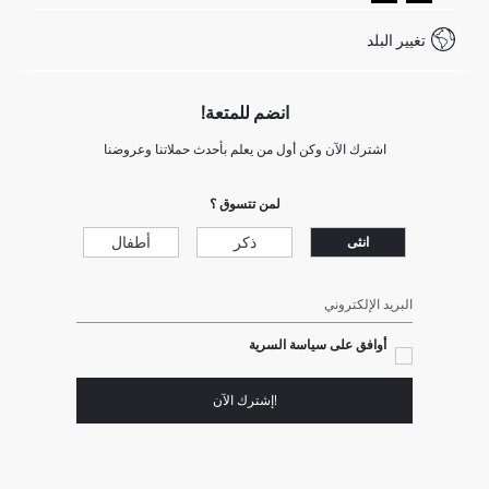
كيف تدفع في ديفاكتو؟
WhatsApp +20 150 171 8113
شروط المنافسة
تغيير البلد
Call Center 19782
انضم للمتعة!
اشترك الآن وكن أول من يعلم بأحدث حملاتنا وعروضنا
لمن تتسوق ؟
ذكر
أطفال
انثى
البريد الإلكتروني
أوافق على سياسة السرية
!إشترك الآن