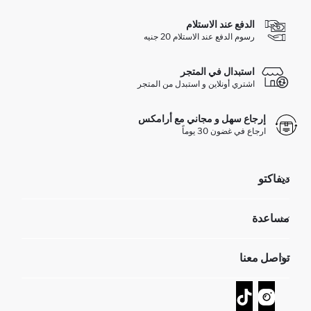
الدفع عند الاستلام
رسوم الدفع عند الاستلام 20 جنيه
استبدال في المتجر
اشتري أونلاين و استبدل من المتجر
إرجاع سهل و مجاني مع أرامكس
ارجاع في غضون 30 يوماً
ديفاكتو
مؤسسي
مساعدة
تعرف علينا
الموارد البشرية
أسئلة تم تكرارها مؤخراً
تواصل معنا
GIFT CLUB
عمليات الارجاع و الاستبدال السهلة
تتبع الشحنة
نموذج الاتصال
كيف يمكنك التسوق في ديفاكتو ؟
خدمة العملاء