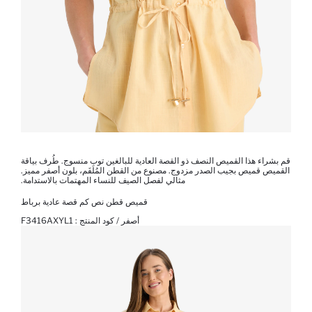
قم بشراء هذا القميص النصف ذو القصة العادية للبالغين توب منسوج. طُرف بياقة
القميص قميص بجيب الصدر مزدوج. مصنوع من القطن المُلَفَم، بلون أصفر مميز.
مثالي لفصل الصيف للنساء المهتمات بالاستدامة.
قميص قطن نص كم قصة عادية برباط
أصفر / كود المنتج :
F3416AXYL1