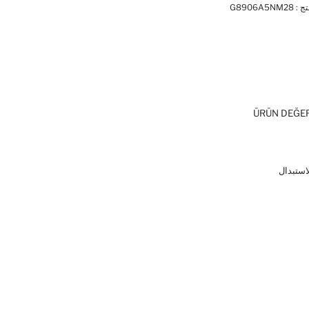
تج :
G8906A5NM28
ÜRÜN DEĞE
لاستبدال