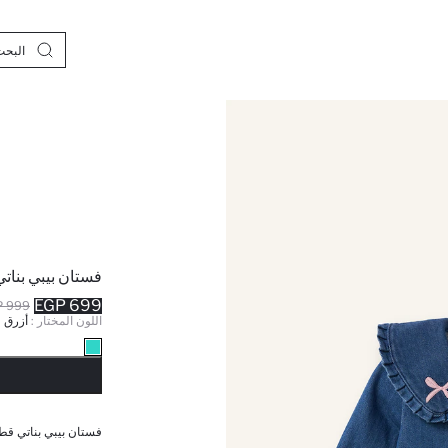
فستان بيبي بنات
699 EGP
999 EGP
اللون المختار :
أزرق
نف
فستان بيبي بناتي قط