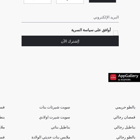
البريد الإلكتروني
أوافق على سياسة السرية
!إشترك الآن
بالطو حريمي
سويت شيرتات بنات
فسا
قمصان رجالي
سويت شيرت اولادي
بنط
بناطيل رجالي
بناطيل بناتي
ملا
بالطو رجالي
ملابس بنات حديثي الولادة
فسا