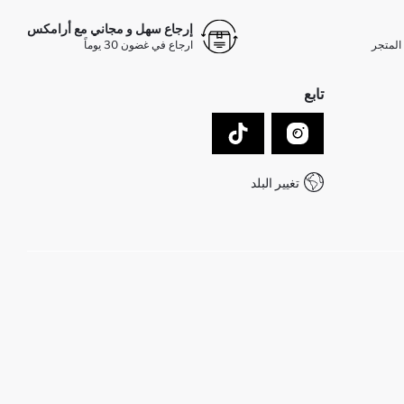
إرجاع سهل و مجاني مع أرامكس
المتجر
ارجاع في غضون 30 يوماً
تابع
تغيير البلد