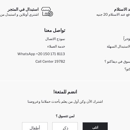
د الاستلام
استبدال في المتجر
ند الاستلام 20 جنيه
اشتري أونلاين و استبدل من 
تواصل معنا
خراً
نموذج الاتصال
لاستبدال السهلة
خدمة العملاء
WhatsApp +20 150 171 8113
وق في ديفاكتو ؟
Call Center 19782
تو؟
انضم للمتعة!
اشترك الآن وكن أول من يعلم بأحدث حملاتنا وعروضنا
لمن تتسوق ؟
انثى
ذكر
أطفال