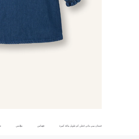
فستان بيبي بناتي قطن كم طويل بياقة كبيرة
فساتين
ملابس
ط