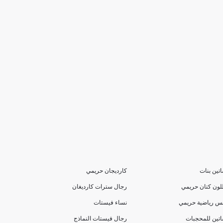
تين بنات
كارديجان حريمي
لون كتان حريمي
رجال سترات كارديغان
بس رياضية حريمي
نساء فيستات
تين للمحجبات
رجال فيستات النماذج