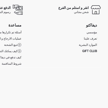
انقر و استلم من الفرع
الدفع عن
شحن مجاني
رسوم الدفع ع
ديفاكتو
مساعدة
مؤسسي
أسئلة تم تكرارها مؤ
تعرف علينا
عمليات الارجاع و ا
الموارد البشرية
تتبع الشحنة
GIFT CLUB
كيف يمكنك التس
كيف تدفع في ديفاك
شروط المنافسة